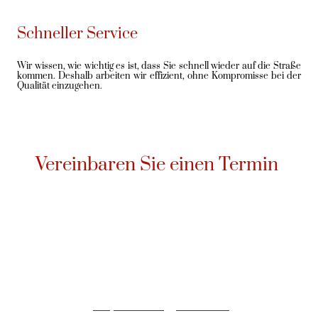
Schneller Service
Wir wissen, wie wichtig es ist, dass Sie schnell wieder auf die Straße
kommen. Deshalb arbeiten wir effizient, ohne Kompromisse bei der
Qualität einzugehen.
Vereinbaren Sie einen Termin
Ganz gleich, ob Ihr Auto einen regelmäßigen Check-up oder eine
größere Reparatur benötigt, wir sind für Sie da. Vereinbaren Sie noch
heute einen Termin mit uns und erleben Sie den Unterschied, den
unser professioneller Service für Ihr Fahrzeug machen kann.
© Copyright. Alle Rechte vorbehalten.
Impressum
-
Datenschutz