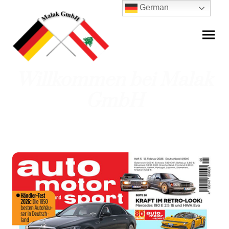
German
Willkommen bei Malak
GmbH